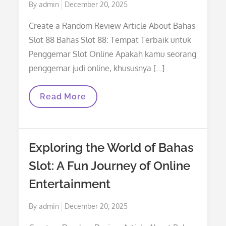
Posted
By
admin
December 20, 2025
on
Create a Random Review Article About Bahas
Slot 88 Bahas Slot 88: Tempat Terbaik untuk
Penggemar Slot Online Apakah kamu seorang
penggemar judi online, khususnya […]
Bahas
Read More
Slot
88:
Tempat
Terbaik
Untuk
Exploring the World of Bahas
Penggemar
Slot
Slot: A Fun Journey of Online
Online
Entertainment
Posted
By
admin
December 20, 2025
on