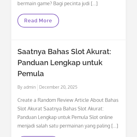
bermain game? Bagi pecinta judi […]
Menangkan
Read More
Jackpot
Besar
Dengan
Main
Slot
Saatnya Bahas Slot Akurat:
Online!
Panduan Lengkap untuk
Pemula
Posted
By
admin
December 20, 2025
on
Create a Random Review Article About Bahas
Slot Akurat Saatnya Bahas Slot Akurat:
Panduan Lengkap untuk Pemula Slot online
menjadi salah satu permainan yang paling […]