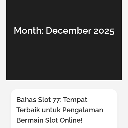
Month:
December 2025
Bahas Slot 77: Tempat
Terbaik untuk Pengalaman
Bermain Slot Online!