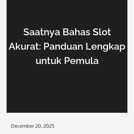
Saatnya Bahas Slot
Akurat: Panduan Lengkap
untuk Pemula
Posted
December 20, 2025