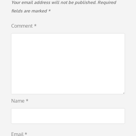
Your email address will not be published.
Required
fields are marked
*
Comment
*
Name
*
Email
*