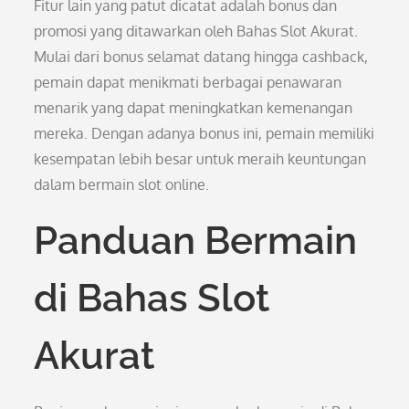
Fitur lain yang patut dicatat adalah bonus dan
promosi yang ditawarkan oleh Bahas Slot Akurat.
Mulai dari bonus selamat datang hingga cashback,
pemain dapat menikmati berbagai penawaran
menarik yang dapat meningkatkan kemenangan
mereka. Dengan adanya bonus ini, pemain memiliki
kesempatan lebih besar untuk meraih keuntungan
dalam bermain slot online.
Panduan Bermain
di Bahas Slot
Akurat