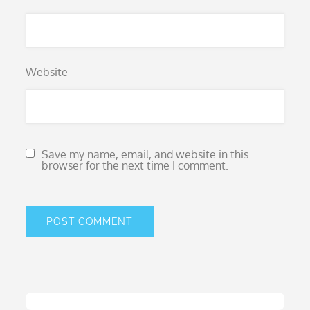
Website
Save my name, email, and website in this
browser for the next time I comment.