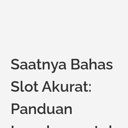
on
Saatnya Bahas
Slot Akurat:
Panduan