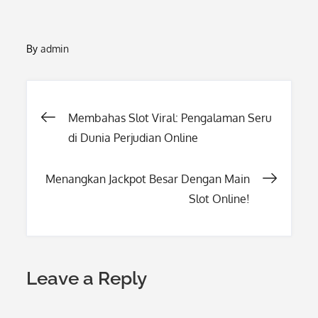
By
admin
Post
Membahas Slot Viral: Pengalaman Seru
di Dunia Perjudian Online
navigation
Menangkan Jackpot Besar Dengan Main
Slot Online!
Leave a Reply