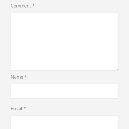
Comment
*
Name
*
Email
*