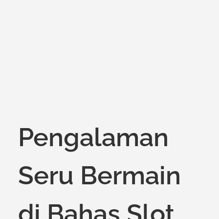
on
Pengalaman
Seru Bermain
di Bahas Slot