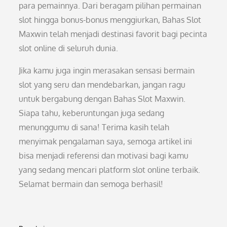
para pemainnya. Dari beragam pilihan permainan
slot hingga bonus-bonus menggiurkan, Bahas Slot
Maxwin telah menjadi destinasi favorit bagi pecinta
slot online di seluruh dunia.
Jika kamu juga ingin merasakan sensasi bermain
slot yang seru dan mendebarkan, jangan ragu
untuk bergabung dengan Bahas Slot Maxwin.
Siapa tahu, keberuntungan juga sedang
menunggumu di sana! Terima kasih telah
menyimak pengalaman saya, semoga artikel ini
bisa menjadi referensi dan motivasi bagi kamu
yang sedang mencari platform slot online terbaik.
Selamat bermain dan semoga berhasil!