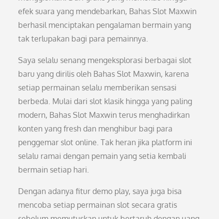
efek suara yang mendebarkan, Bahas Slot Maxwin
berhasil menciptakan pengalaman bermain yang
tak terlupakan bagi para pemainnya.
Saya selalu senang mengeksplorasi berbagai slot
baru yang dirilis oleh Bahas Slot Maxwin, karena
setiap permainan selalu memberikan sensasi
berbeda. Mulai dari slot klasik hingga yang paling
modern, Bahas Slot Maxwin terus menghadirkan
konten yang fresh dan menghibur bagi para
penggemar slot online. Tak heran jika platform ini
selalu ramai dengan pemain yang setia kembali
bermain setiap hari.
Dengan adanya fitur demo play, saya juga bisa
mencoba setiap permainan slot secara gratis
sebelum memutuskan untuk bertaruh dengan uang