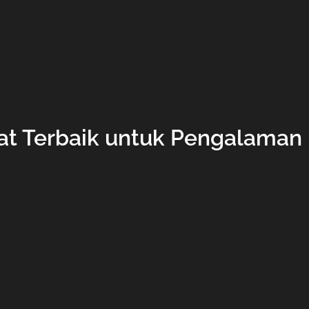
at Terbaik untuk Pengalaman 