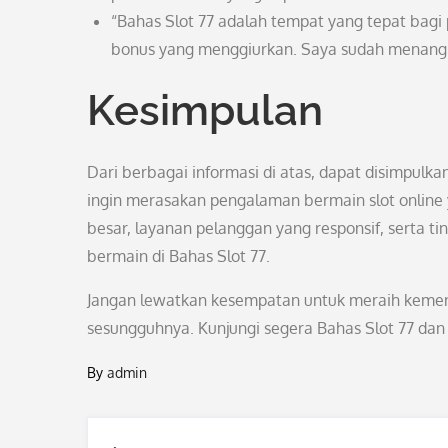
“Bahas Slot 77 adalah tempat yang tepat bagi 
bonus yang menggiurkan. Saya sudah menang be
Kesimpulan
Dari berbagai informasi di atas, dapat disimpulk
ingin merasakan pengalaman bermain slot online 
besar, layanan pelanggan yang responsif, serta t
bermain di Bahas Slot 77.
Jangan lewatkan kesempatan untuk meraih kemen
sesungguhnya. Kunjungi segera Bahas Slot 77 dan
By
admin