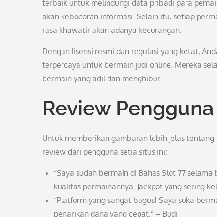
terbaik untuk melindungi data pribadi para pema
akan kebocoran informasi. Selain itu, setiap perm
rasa khawatir akan adanya kecurangan.
Dengan lisensi resmi dan regulasi yang ketat, A
terpercaya untuk bermain judi online. Mereka 
bermain yang adil dan menghibur.
Review Pengguna 
Untuk memberikan gambaran lebih jelas tentang 
review dari pengguna setia situs ini:
“Saya sudah bermain di Bahas Slot 77 selama
kualitas permainannya. Jackpot yang sering k
“Platform yang sangat bagus! Saya suka berma
penarikan dana yang cepat.” – Budi