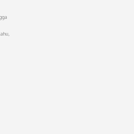
ngga
tahu,