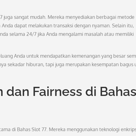
t 77 juga sangat mudah. Mereka menyediakan berbagai metode
Anda dapat melakukan transaksi dengan nyaman. Selain itu,
nda selama 24/7 jika Anda mengalami masalah atau memiliki
 peluang Anda untuk mendapatkan kemenangan yang besar sem
anya sekadar hiburan, tapi juga merupakan kesempatan bagus 
 dan Fairness di Baha
utama di Bahas Slot 77. Mereka menggunakan teknologi enkrips