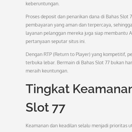
keberuntungan.
Proses deposit dan penarikan dana di Bahas Slo
pembayaran yang aman dan terpercaya, sehingga 
layanan pelanggan mereka juga siap membantu A
pertanyaan seputar situs ini.
Dengan RTP (Return to Player) yang kompetitif,
terbuka lebar. Bermain di Bahas Slot 77 bukan h
meraih keuntungan.
Tingkat Keamanan
Slot 77
Keamanan dan keadilan selalu menjadi prioritas 