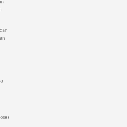
an
a
 dan
man
pa
roses