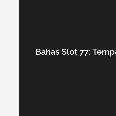
Bahas Slot 77: Temp