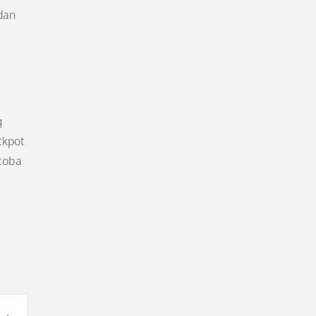
dan
g
ckpot
ncoba