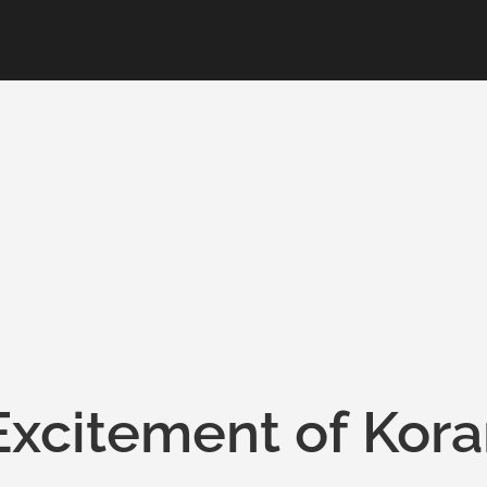
Excitement of Kor