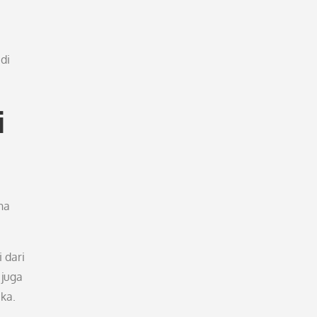
di
i
na
 dari
 juga
ka.