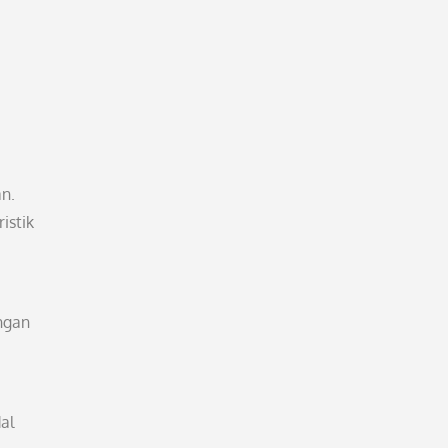
n.
istik
ngan
al