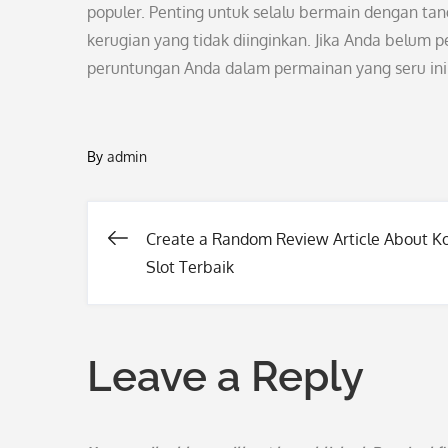
populer. Penting untuk selalu bermain dengan t
kerugian yang tidak diinginkan. Jika Anda belu
peruntungan Anda dalam permainan yang seru ini
By
admin
Create a Random Review Article About K
Post
Slot Terbaik
navigation
Leave a Reply