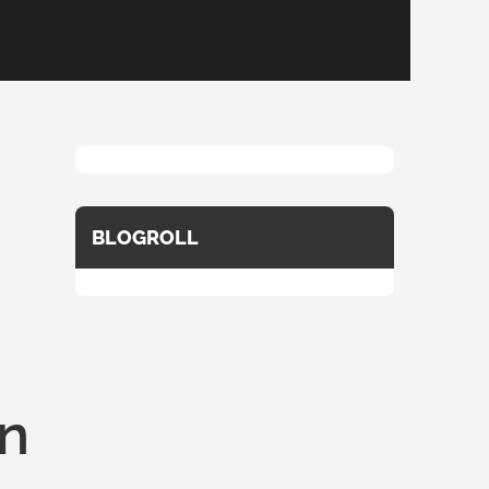
BLOGROLL
an