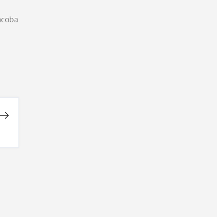
ncoba