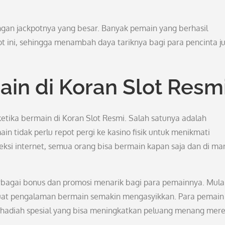
engan jackpotnya yang besar. Banyak pemain yang berhasil
t ini, sehingga menambah daya tariknya bagi para pencinta ju
in di Koran Slot Resm
tika bermain di Koran Slot Resmi. Salah satunya adalah
 tidak perlu repot pergi ke kasino fisik untuk menikmati
eksi internet, semua orang bisa bermain kapan saja dan di ma
rbagai bonus dan promosi menarik bagi para pemainnya. Mulai
uat pengalaman bermain semakin mengasyikkan. Para pemain
hadiah spesial yang bisa meningkatkan peluang menang mere