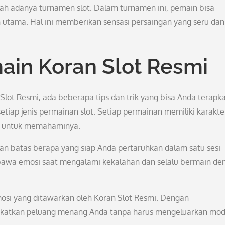
alah adanya turnamen slot. Dalam turnamen ini, pemain bisa
 utama. Hal ini memberikan sensasi persaingan yang seru dan
main Koran Slot Resmi
ot Resmi, ada beberapa tips dan trik yang bisa Anda terapka
etiap jenis permainan slot. Setiap permainan memiliki karakter
g untuk memahaminya.
kan batas berapa yang siap Anda pertaruhkan dalam satu sesi
rbawa emosi saat mengalami kekalahan dan selalu bermain de
si yang ditawarkan oleh Koran Slot Resmi. Dengan
gkatkan peluang menang Anda tanpa harus mengeluarkan mod