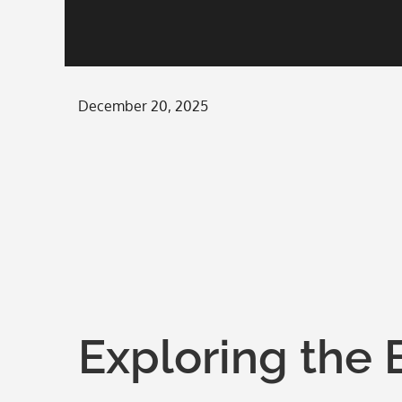
Posted
December 20, 2025
on
Exploring the 