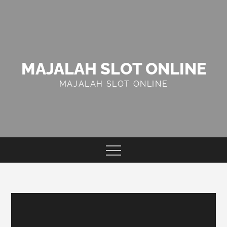
Skip
to
content
MAJALAH SLOT ONLINE
MAJALAH SLOT ONLINE