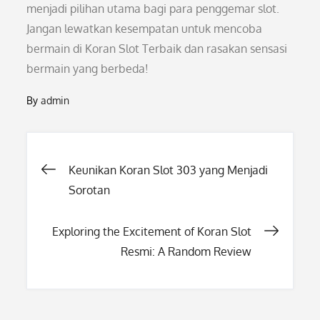
menjadi pilihan utama bagi para penggemar slot.
Jangan lewatkan kesempatan untuk mencoba
bermain di Koran Slot Terbaik dan rasakan sensasi
bermain yang berbeda!
By
admin
Post
Keunikan Koran Slot 303 yang Menjadi
Sorotan
navigation
Exploring the Excitement of Koran Slot
Resmi: A Random Review