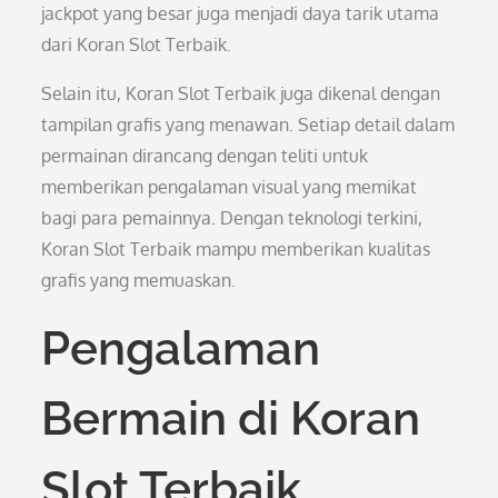
jackpot yang besar juga menjadi daya tarik utama
dari Koran Slot Terbaik.
Selain itu, Koran Slot Terbaik juga dikenal dengan
tampilan grafis yang menawan. Setiap detail dalam
permainan dirancang dengan teliti untuk
memberikan pengalaman visual yang memikat
bagi para pemainnya. Dengan teknologi terkini,
Koran Slot Terbaik mampu memberikan kualitas
grafis yang memuaskan.
Pengalaman
Bermain di Koran
Slot Terbaik