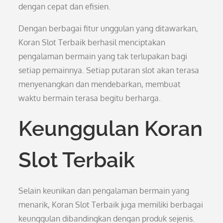
dengan cepat dan efisien.
Dengan berbagai fitur unggulan yang ditawarkan,
Koran Slot Terbaik berhasil menciptakan
pengalaman bermain yang tak terlupakan bagi
setiap pemainnya. Setiap putaran slot akan terasa
menyenangkan dan mendebarkan, membuat
waktu bermain terasa begitu berharga.
Keunggulan Koran
Slot Terbaik
Selain keunikan dan pengalaman bermain yang
menarik, Koran Slot Terbaik juga memiliki berbagai
keunggulan dibandingkan dengan produk sejenis.