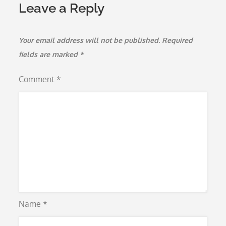
Leave a Reply
Your email address will not be published.
Required
fields are marked
*
Comment
*
Name
*