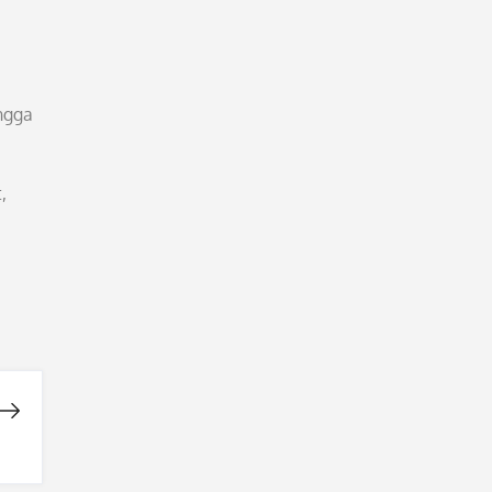
ngga
,