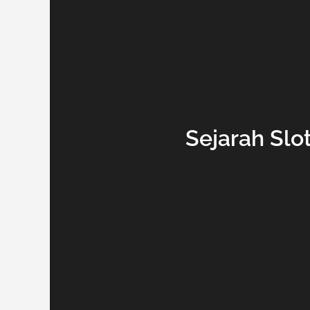
Sejarah Slo