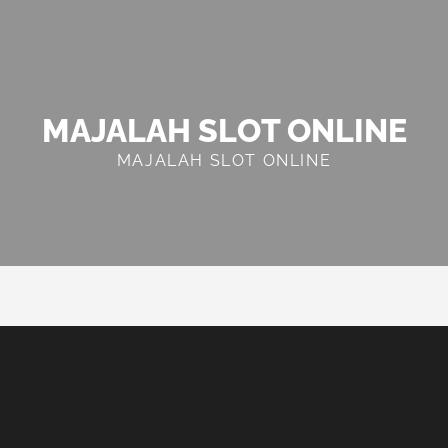
MAJALAH SLOT ONLINE
MAJALAH SLOT ONLINE