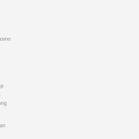
asino
ap
a
ang
nan