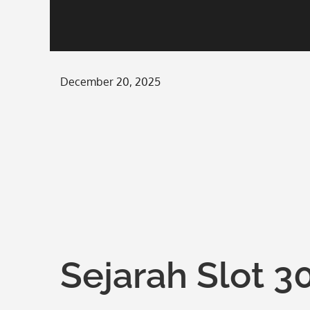
Posted
December 20, 2025
on
Sejarah Slot 3