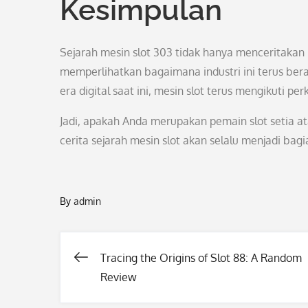
Kesimpulan
Sejarah mesin slot 303 tidak hanya menceritakan
memperlihatkan bagaimana industri ini terus ber
era digital saat ini, mesin slot terus mengikuti 
Jadi, apakah Anda merupakan pemain slot setia at
cerita sejarah mesin slot akan selalu menjadi bagi
By
admin
Tracing the Origins of Slot 88: A Random
Post
Review