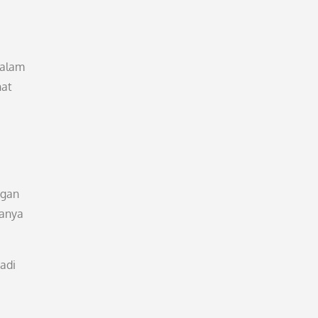
dalam
nat
ngan
hanya
adi