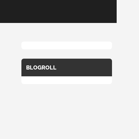
BLOGROLL