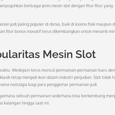
nyuguhkan berbagai jenis mesin slot dengan fitur-fitur yang
ainan judi paling populer di dunia, baik di kasino fisik maupun 
an fitur bonus inovatif terus dikembangkan untuk menarik mi
ularitas Mesin Slot
ng waktu. Meskipun terus muncul permainan-permainan baru de
lasik tetap menjadi ikon dalam industri perjudian. Slot tidak 
sona nostalgia bagi para penggemar permainan judi.
bagaimana sebuah permainan sederhana bisa berkembang menj
i kalangan hingga saat ini.