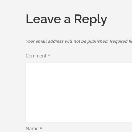
navigation
Leave a Reply
Your email address will not be published.
Required f
Comment
*
Name
*