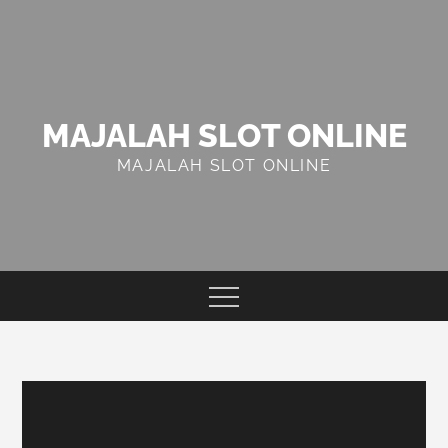
Skip
to
content
MAJALAH SLOT ONLINE
MAJALAH SLOT ONLINE