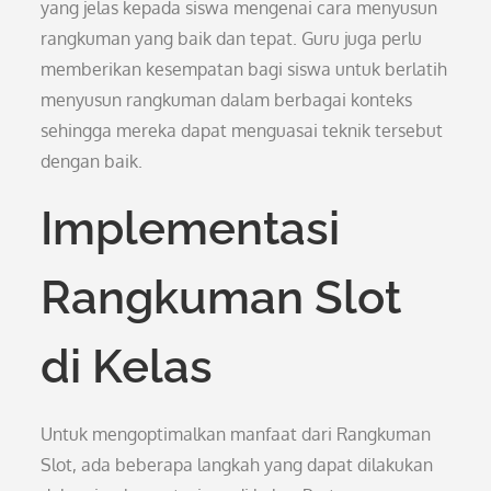
yang jelas kepada siswa mengenai cara menyusun
rangkuman yang baik dan tepat. Guru juga perlu
memberikan kesempatan bagi siswa untuk berlatih
menyusun rangkuman dalam berbagai konteks
sehingga mereka dapat menguasai teknik tersebut
dengan baik.
Implementasi
Rangkuman Slot
di Kelas
Untuk mengoptimalkan manfaat dari Rangkuman
Slot, ada beberapa langkah yang dapat dilakukan