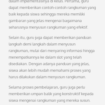
dalam implementasinya di kelas. Pertama, guru
dapat memberikan contoh-contoh rangkuman yang
baik kepada siswa sehingga mereka memiliki
gambaran yang jelas mengenai bagaimana
seharusnya menyusun rangkuman yang efektif.
Selain itu, guru juga dapat memberikan panduan
langkah demi langkah dalam menyusun
rangkuman, mulai dari menyaring informasi hingga
menempatkannya ke dalam slot yang telah
disediakan. Dengan adanya panduan yang jelas,
siswa akan lebih mudah memahami proses yang
harus dilakukan dalam menyusun rangkuman.
Selama proses pembelajaran, guru juga perlu
memberikan umpan balik yang konstruktif kepada
siswa mengenai rangkuman yang mereka susun.