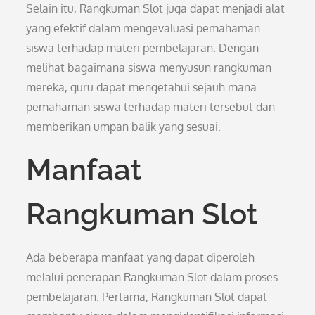
Selain itu, Rangkuman Slot juga dapat menjadi alat
yang efektif dalam mengevaluasi pemahaman
siswa terhadap materi pembelajaran. Dengan
melihat bagaimana siswa menyusun rangkuman
mereka, guru dapat mengetahui sejauh mana
pemahaman siswa terhadap materi tersebut dan
memberikan umpan balik yang sesuai.
Manfaat
Rangkuman Slot
Ada beberapa manfaat yang dapat diperoleh
melalui penerapan Rangkuman Slot dalam proses
pembelajaran. Pertama, Rangkuman Slot dapat