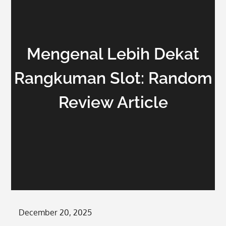
Mengenal Lebih Dekat
Rangkuman Slot: Random
Review Article
Posted
December 20, 2025