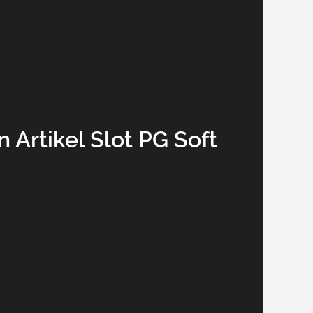
Artikel Slot PG Soft