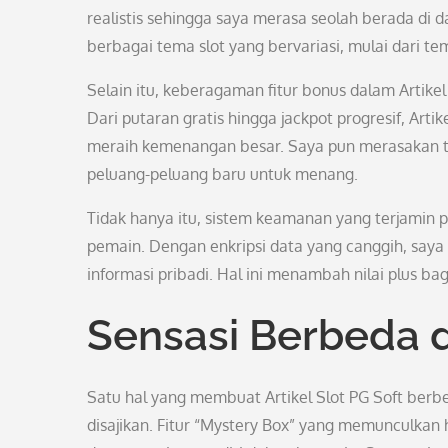
realistis sehingga saya merasa seolah berada di d
berbagai tema slot yang bervariasi, mulai dari t
Selain itu, keberagaman fitur bonus dalam Artikel
Dari putaran gratis hingga jackpot progresif, Ar
meraih kemenangan besar. Saya pun merasakan t
peluang-peluang baru untuk menang.
Tidak hanya itu, sistem keamanan yang terjamin 
pemain. Dengan enkripsi data yang canggih, say
informasi pribadi. Hal ini menambah nilai plus b
Sensasi Berbeda da
Satu hal yang membuat Artikel Slot PG Soft berbed
disajikan. Fitur “Mystery Box” yang memunculkan