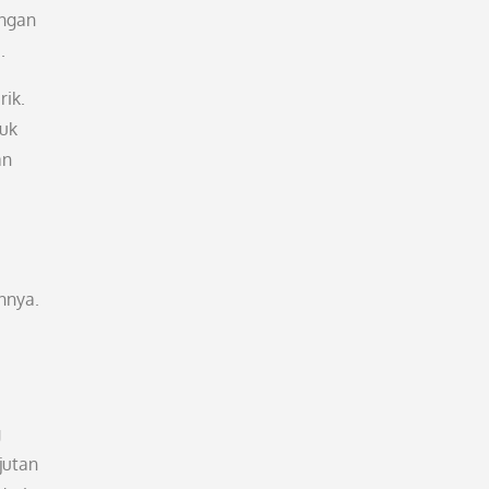
engan
.
rik.
tuk
an
nnya.
g
jutan