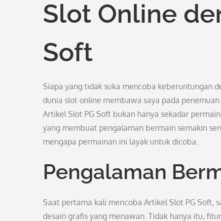
Slot Online de
Soft
Siapa yang tidak suka mencoba keberuntungan de
dunia slot online membawa saya pada penemuan me
Artikel Slot PG Soft bukan hanya sekadar permain
yang membuat pengalaman bermain semakin seru. M
mengapa permainan ini layak untuk dicoba.
Pengalaman Bermai
Saat pertama kali mencoba Artikel Slot PG Soft,
desain grafis yang menawan. Tidak hanya itu, fitu