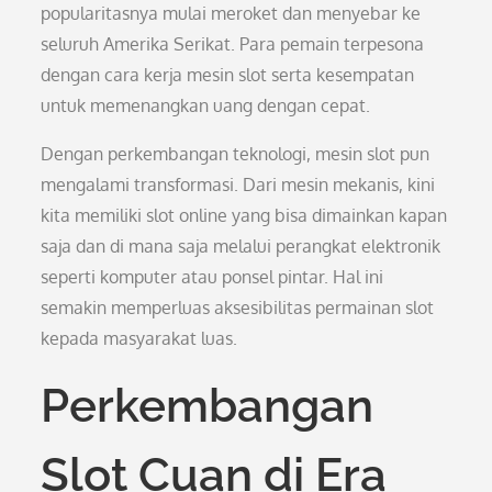
popularitasnya mulai meroket dan menyebar ke
seluruh Amerika Serikat. Para pemain terpesona
dengan cara kerja mesin slot serta kesempatan
untuk memenangkan uang dengan cepat.
Dengan perkembangan teknologi, mesin slot pun
mengalami transformasi. Dari mesin mekanis, kini
kita memiliki slot online yang bisa dimainkan kapan
saja dan di mana saja melalui perangkat elektronik
seperti komputer atau ponsel pintar. Hal ini
semakin memperluas aksesibilitas permainan slot
kepada masyarakat luas.
Perkembangan
Slot Cuan di Era