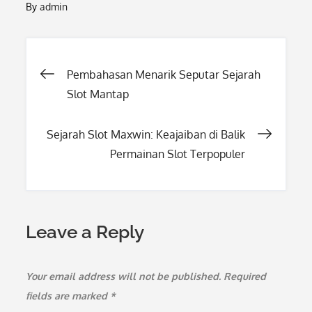
By
admin
Post
Pembahasan Menarik Seputar Sejarah
Slot Mantap
navigation
Sejarah Slot Maxwin: Keajaiban di Balik
Permainan Slot Terpopuler
Leave a Reply
Your email address will not be published.
Required
fields are marked
*