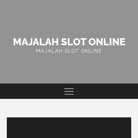
Skip
to
content
MAJALAH SLOT ONLINE
MAJALAH SLOT ONLINE