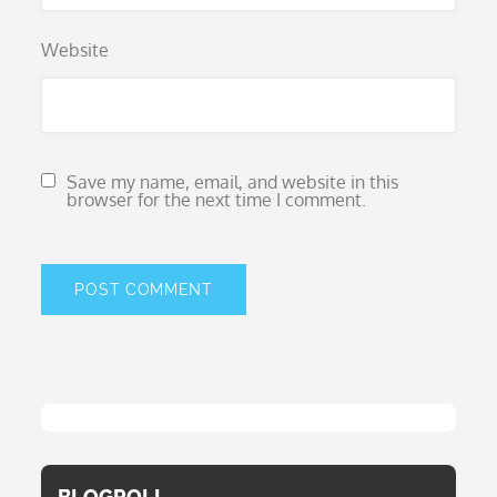
Website
Save my name, email, and website in this
browser for the next time I comment.
BLOGROLL