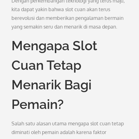
Dengan perkembangan teknologi yang terus maju,
kita dapat yakin bahwa slot cuan akan terus
berevolusi dan memberikan pengalaman bermain
yang semakin seru dan menarik di masa depan.
Mengapa Slot
Cuan Tetap
Menarik Bagi
Pemain?
Salah satu alasan utama mengapa slot cuan tetap
diminati oleh pemain adalah karena faktor