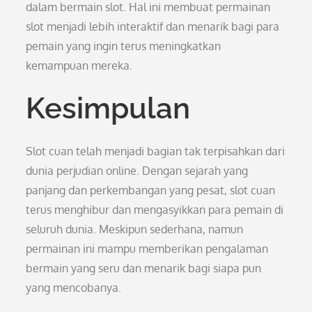
dalam bermain slot. Hal ini membuat permainan
slot menjadi lebih interaktif dan menarik bagi para
pemain yang ingin terus meningkatkan
kemampuan mereka.
Kesimpulan
Slot cuan telah menjadi bagian tak terpisahkan dari
dunia perjudian online. Dengan sejarah yang
panjang dan perkembangan yang pesat, slot cuan
terus menghibur dan mengasyikkan para pemain di
seluruh dunia. Meskipun sederhana, namun
permainan ini mampu memberikan pengalaman
bermain yang seru dan menarik bagi siapa pun
yang mencobanya.