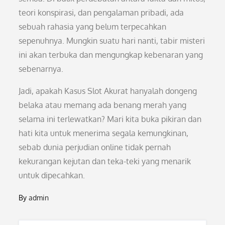
teori konspirasi, dan pengalaman pribadi, ada
sebuah rahasia yang belum terpecahkan
sepenuhnya. Mungkin suatu hari nanti, tabir misteri
ini akan terbuka dan mengungkap kebenaran yang
sebenarnya.
Jadi, apakah Kasus Slot Akurat hanyalah dongeng
belaka atau memang ada benang merah yang
selama ini terlewatkan? Mari kita buka pikiran dan
hati kita untuk menerima segala kemungkinan,
sebab dunia perjudian online tidak pernah
kekurangan kejutan dan teka-teki yang menarik
untuk dipecahkan.
By
admin