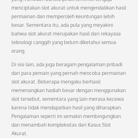
menciptakan slot akurat untuk mengendalikan hasil
permainan dan memperoleh keuntungan lebih
besar. Sementara itu, ada pula yang meyakini
bahwa slot akurat merupakan hasil dari rekayasa
teknologi canggih yang belum diketahui semua
orang.
Di sisi lain, ada juga beragam pengalaman pribadi
dari para pemain yang pernah mencoba permainan
slot akurat. Beberapa mengaku berhasil
memenangkan hadiah besar dengan menggunakan
slot tersebut, sementara yang lain merasa kecewa
karena tidak mendapatkan hasil yang diharapkan.
Pengalaman seperti ini semakin membingungkan
dan menambah kompleksitas dari Kasus Slot
Akurat.