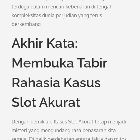
terduga dalam mencari kebenaran di tengah
kompleksitas dunia perjudian yang terus
berkembang.
Akhir Kata:
Membuka Tabir
Rahasia Kasus
Slot Akurat
Dengan demikian, Kasus Slot Akurat tetap menjadi
misteri yang mengundang rasa penasaran kita
semua. Di balik perdebatan antara fakta dan mitos,