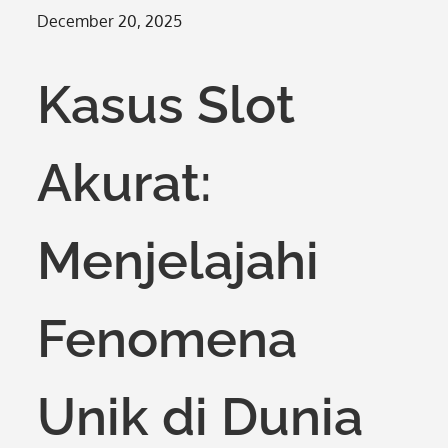
Posted
December 20, 2025
on
Kasus Slot
Akurat:
Menjelajahi
Fenomena
Unik di Dunia