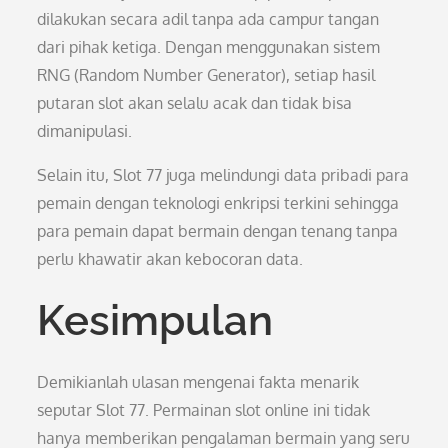
dilakukan secara adil tanpa ada campur tangan
dari pihak ketiga. Dengan menggunakan sistem
RNG (Random Number Generator), setiap hasil
putaran slot akan selalu acak dan tidak bisa
dimanipulasi.
Selain itu, Slot 77 juga melindungi data pribadi para
pemain dengan teknologi enkripsi terkini sehingga
para pemain dapat bermain dengan tenang tanpa
perlu khawatir akan kebocoran data.
Kesimpulan
Demikianlah ulasan mengenai fakta menarik
seputar Slot 77. Permainan slot online ini tidak
hanya memberikan pengalaman bermain yang seru